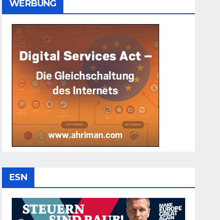
WERBUNG
ESN