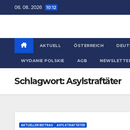
Zum
06. 08. 2026
10:12
Inhalt
springen
AKTUELL
ÖSTERREICH
DEUT
WYDANIE POLSKIE
AGB
NEWSLETTE
Schlagwort:
Asylstraftäter
AKTUELLER BEITRAG
ASYLSTRAFTÄTER