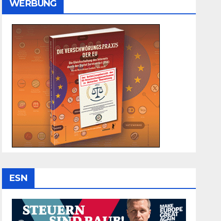
WERBUNG
ESN