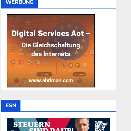
WERBUNG
ESN