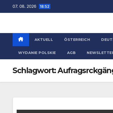
Zum
07. 08. 2026
18:52
Inhalt
springen
AKTUELL
ÖSTERREICH
DEUT
WYDANIE POLSKIE
AGB
NEWSLETTE
Schlagwort:
Aufragsrckgän