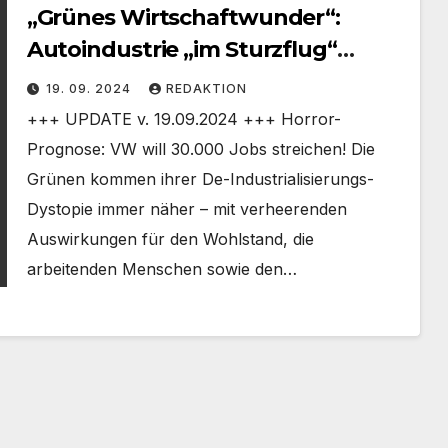
„Grünes Wirtschaftwunder“:
Autoindustrie „im Sturzflug“
+UPDATE+ VW will 30.000 Jobs
19. 09. 2024
REDAKTION
streichen
+++ UPDATE v. 19.09.2024 +++ Horror-
Prognose: VW will 30.000 Jobs streichen! Die
Grünen kommen ihrer De-Industrialisierungs-
Dystopie immer näher – mit verheerenden
Auswirkungen für den Wohlstand, die
arbeitenden Menschen sowie den…