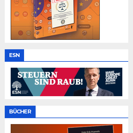
ESN
BÜCHER