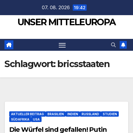
Zum
07. 08. 2026
19:42
Inhalt
UNSER MITTELEUROPA
springen
Schlagwort:
bricsstaaten
AKTUELLER BEITRAG
BRASILIEN
INDIEN
RUSSLAND
STUDIEN
SÜDAFRIKA
USA
Die Würfel sind gefallen! Putin