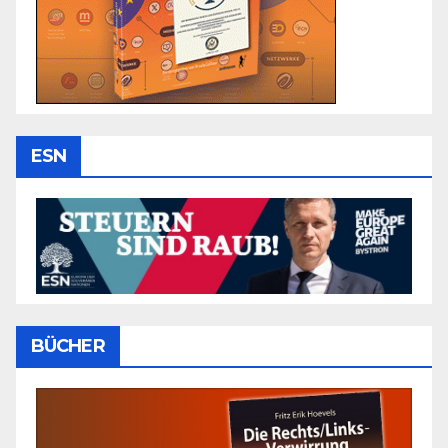
ESN
BÜCHER