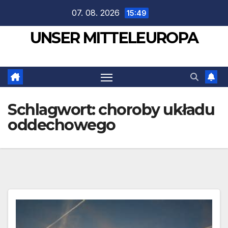
Zum
07. 08. 2026
15:49
Inhalt
UNSER MITTELEUROPA
springen
Schlagwort:
choroby układu
oddechowego