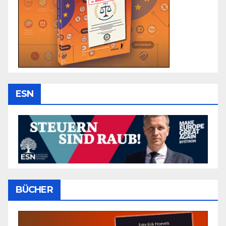
ESN
BÜCHER