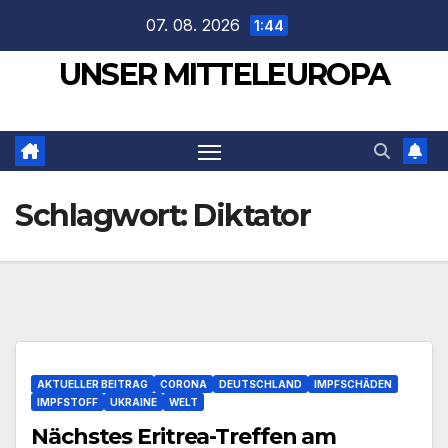
Zum
07. 08. 2026
1:44
Inhalt
UNSER MITTELEUROPA
springen
Schlagwort:
Diktator
AKTUELLER BEITRAG
CORONA
DEUTSCHLAND
IMPFSCHÄDEN
IMPFSTOFF
UKRAINE
WELT
Nächstes Eritrea-Treffen am