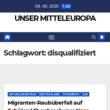
Zum
09. 08. 2026
7:48
Inhalt
UNSER MITTELEUROPA
springen
Schlagwort:
disqualifiziert
AKTUELLER BEITRAG
DEUTSCHLAND
ÖSTERREICH
USA
Migranten-Raubüberfall auf