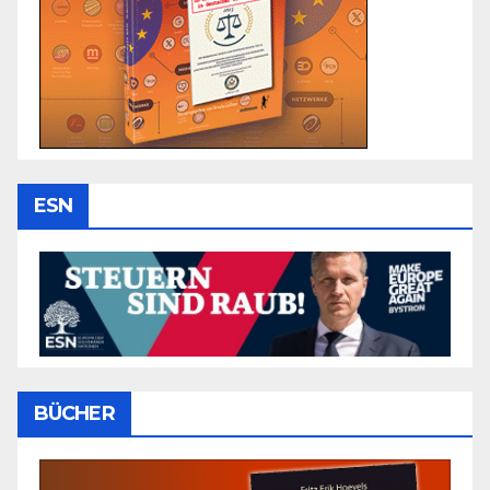
ESN
BÜCHER