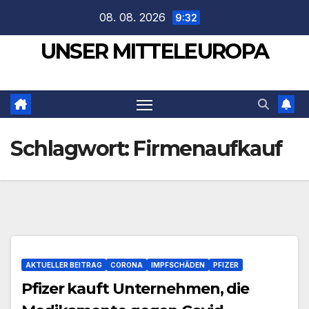
Zum
08. 08. 2026
9:32
Inhalt
UNSER MITTELEUROPA
springen
Schlagwort:
Firmenaufkauf
AKTUELLER BEITRAG
CORONA
IMPFSCHÄDEN
PFIZER
Pfizer kauft Unternehmen, die