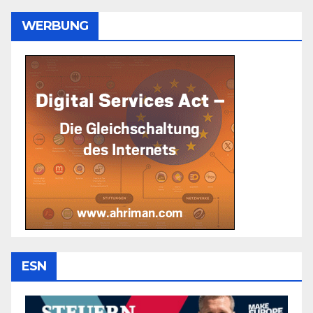
WERBUNG
ESN