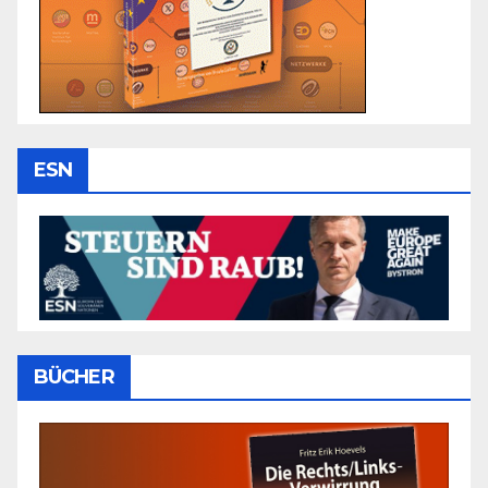
ESN
BÜCHER