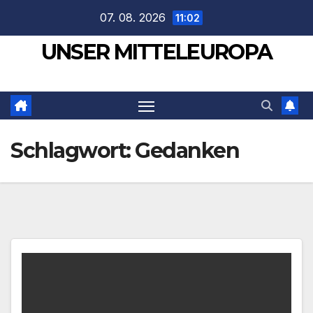
Zum
07. 08. 2026
11:02
Inhalt
UNSER MITTELEUROPA
springen
Schlagwort:
Gedanken