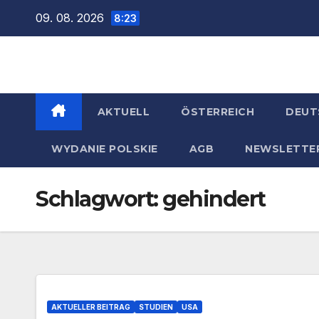
Zum
09. 08. 2026
8:23
Inhalt
springen
AKTUELL
ÖSTERREICH
DEUT
WYDANIE POLSKIE
AGB
NEWSLETTE
Schlagwort:
gehindert
AKTUELLER BEITRAG
STUDIEN
USA