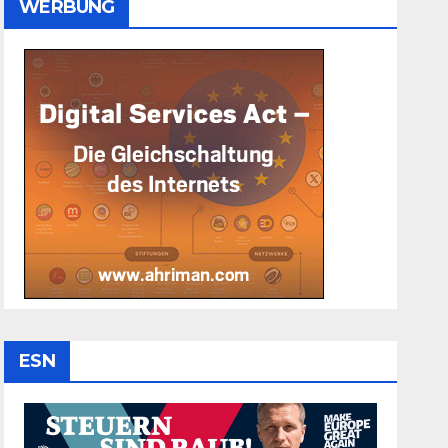
WERBUNG
ESN