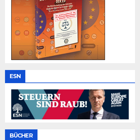
ESN
BÜCHER