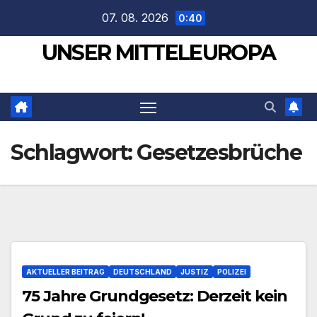
Zum
07. 08. 2026
0:40
Inhalt
UNSER MITTELEUROPA
springen
Schlagwort:
Gesetzesbrüche
AKTUELLER BEITRAG
DEUTSCHLAND
JUSTIZ
POLIZEI
75 Jahre Grundgesetz: Derzeit kein