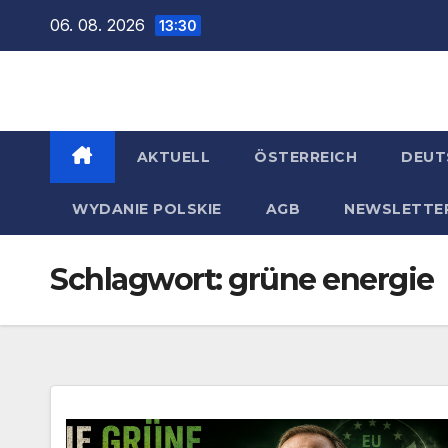
Zum
06. 08. 2026
13:30
Inhalt
springen
AKTUELL
ÖSTERREICH
DEUT
WYDANIE POLSKIE
AGB
NEWSLETTE
Schlagwort:
grüne energie