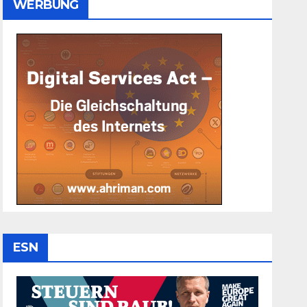
WERBUNG
ESN