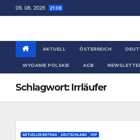
Zum
06. 08. 2026
21:08
Inhalt
springen
AKTUELL
ÖSTERREICH
DEUT
WYDANIE POLSKIE
AGB
NEWSLETTE
Schlagwort:
Irrläufer
AKTUELLER BEITRAG
DEUTSCHLAND
FDP