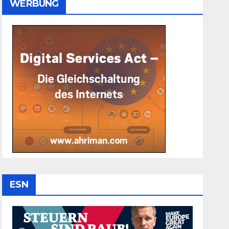
WERBUNG
ESN