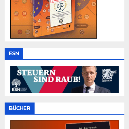
ESN
BÜCHER