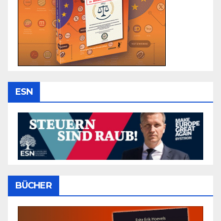
ESN
BÜCHER