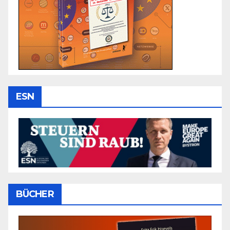
ESN
BÜCHER