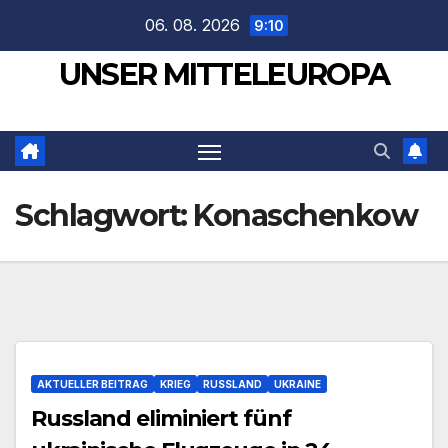
Zum
06. 08. 2026
9:10
Inhalt
UNSER MITTELEUROPA
springen
Schlagwort:
Konaschenkow
AKTUELLER BEITRAG
KRIEG
RUSSLAND
UKRAINE
Russland eliminiert fünf