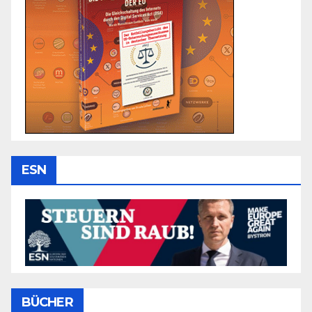
ESN
BÜCHER