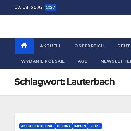
Zum
07. 08. 2026
2:37
Inhalt
springen
AKTUELL
ÖSTERREICH
DEUT
WYDANIE POLSKIE
AGB
NEWSLETTE
Schlagwort:
Lauterbach
AKTUELLER BEITRAG
CORONA
IMPFEN
SPORT