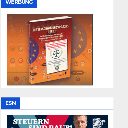
WERBUNG
ESN