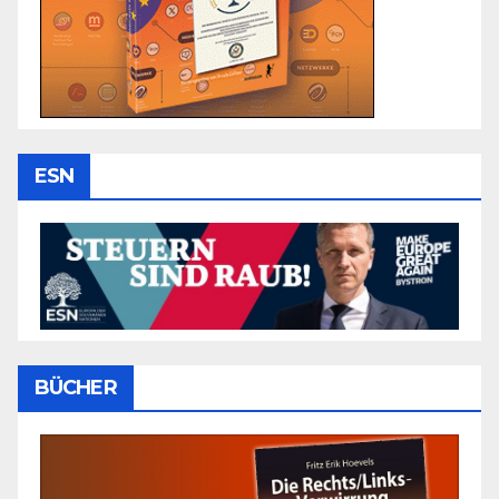
ESN
BÜCHER