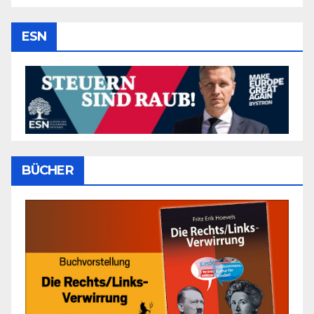
ESN
BÜCHER