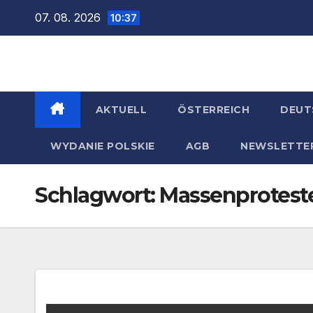
Zum
07. 08. 2026
10:37
Inhalt
springen
AKTUELL
ÖSTERREICH
DEUT
WYDANIE POLSKIE
AGB
NEWSLETTE
Schlagwort:
Massenproteste