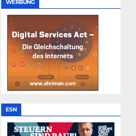
WERBUNG
ESN