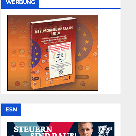
WERBUNG
ESN