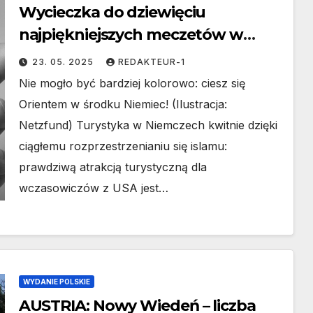
Wycieczka do dziewięciu
najpiękniejszych meczetów w
Niemczech: Wakacje jak w Tysiącu
23. 05. 2025
REDAKTEUR-1
i jednej nocy
Nie mogło być bardziej kolorowo: ciesz się
Orientem w środku Niemiec! (Ilustracja:
Netzfund) Turystyka w Niemczech kwitnie dzięki
ciągłemu rozprzestrzenianiu się islamu:
prawdziwą atrakcją turystyczną dla
wczasowiczów z USA jest…
WYDANIE POLSKIE
AUSTRIA: Nowy Wiedeń – liczba