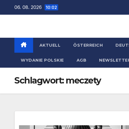
Zum
06. 08. 2026
10:02
Inhalt
springen
AKTUELL
ÖSTERREICH
DEUT
WYDANIE POLSKIE
AGB
NEWSLETTE
Schlagwort:
meczety