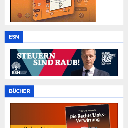
ESN
BÜCHER