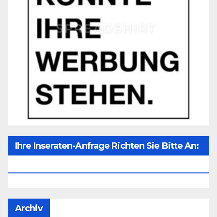
Ihre Inseraten-Anfrage Richten Sie Bitte An:
Office@unser-Mitteleuropa.net
Archiv