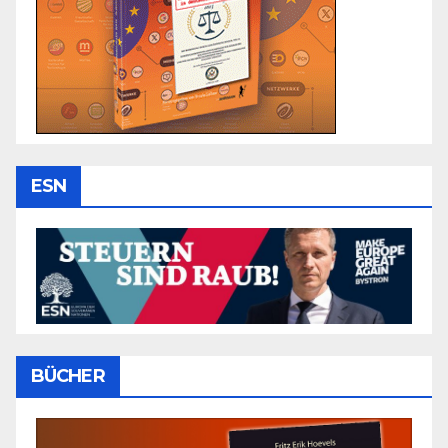
ESN
BÜCHER