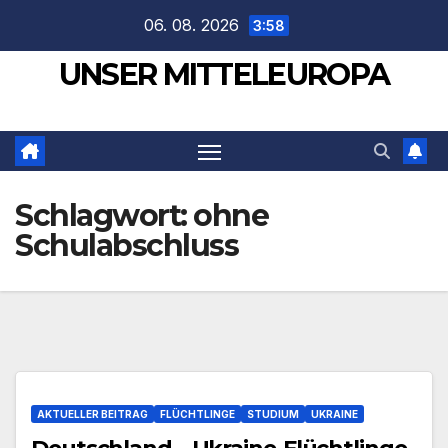
Zum
06. 08. 2026
3:58
Inhalt
UNSER MITTELEUROPA
springen
Schlagwort:
ohne
Schulabschluss
AKTUELLER BEITRAG
FLÜCHTLINGE
STUDIUM
UKRAINE