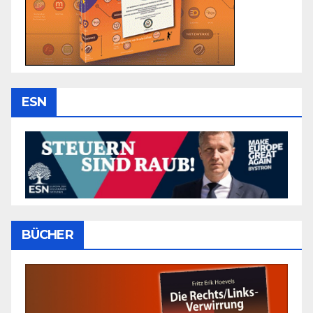
ESN
BÜCHER