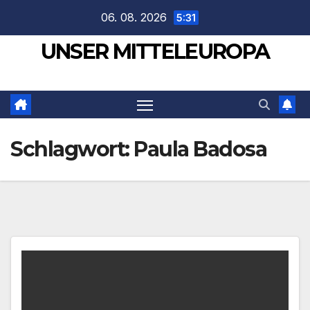
Zum
06. 08. 2026
5:31
Inhalt
UNSER MITTELEUROPA
springen
Schlagwort:
Paula Badosa