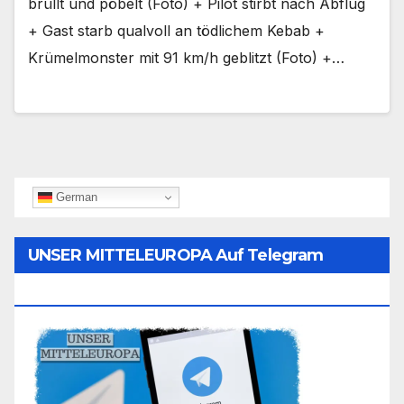
brüllt und pöbelt (Foto) + Pilot stirbt nach Abflug
+ Gast starb qualvoll an tödlichem Kebab +
Krümelmonster mit 91 km/h geblitzt (Foto) +…
German
UNSER MITTELEUROPA Auf Telegram
Folgen