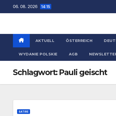
Zum
06. 08. 2026
14:15
Inhalt
springen
AKTUELL
ÖSTERREICH
DEUT
WYDANIE POLSKIE
AGB
NEWSLETTE
Schlagwort:
Pauli geischt
SATIRE