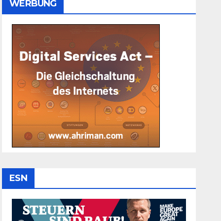
WERBUNG
ESN