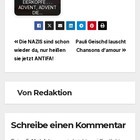
EIERKÖPFE . . .
ADVENT, ADVENT
DIE…
Beitragsnavigation
Die NAZIS sind schon
Pauli Geischd lauscht
wieder da, nur heißen
Chansons d‘amour
sie jetzt ANTIFA!
Von
Redaktion
Schreibe einen Kommentar