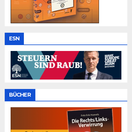
ESN
BÜCHER