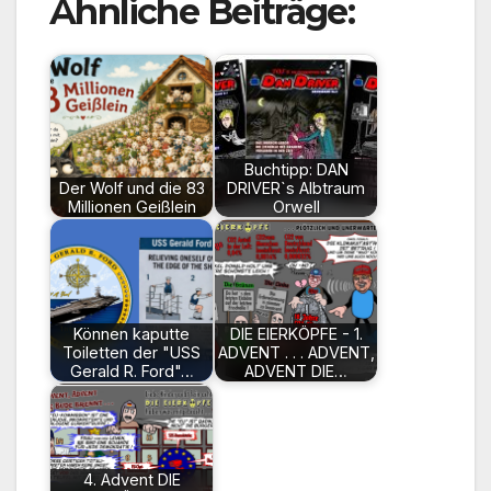
Ähnliche Beiträge:
Buchtipp: DAN
Der Wolf und die 83
DRIVER`s Albtraum
Millionen Geißlein
Orwell
Können kaputte
DIE EIERKÖPFE - 1.
Toiletten der "USS
ADVENT . . . ADVENT,
Gerald R. Ford"…
ADVENT DIE…
4. Advent DIE