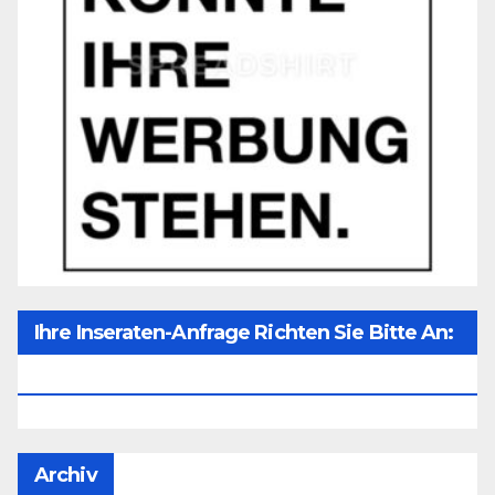
Ihre Inseraten-Anfrage Richten Sie Bitte An:
Office@unser-Mitteleuropa.net
Archiv