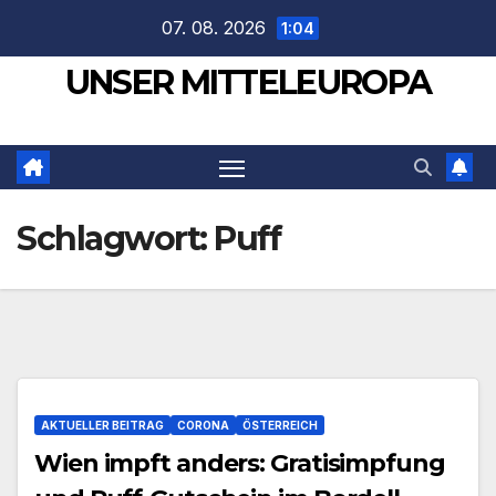
Zum
07. 08. 2026
1:04
Inhalt
UNSER MITTELEUROPA
springen
Schlagwort:
Puff
AKTUELLER BEITRAG
CORONA
ÖSTERREICH
Wien impft anders: Gratisimpfung