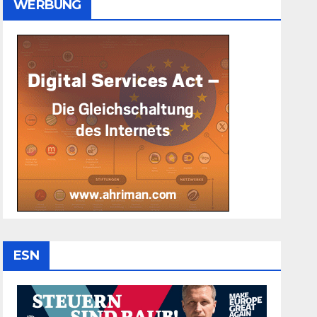
WERBUNG
ESN