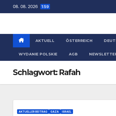
Zum
08. 08. 2026
1:59
Inhalt
springen
AKTUELL
ÖSTERREICH
DEUT
WYDANIE POLSKIE
AGB
NEWSLETTE
Schlagwort:
Rafah
AKTUELLER BEITRAG
GAZA
ISRAEL