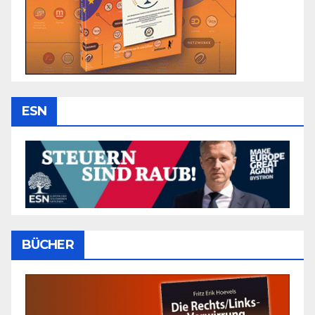
ESN
BÜCHER