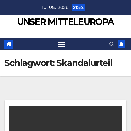
Zum
10. 08. 2026
21:58
Inhalt
UNSER MITTELEUROPA
springen
Schlagwort:
Skandalurteil