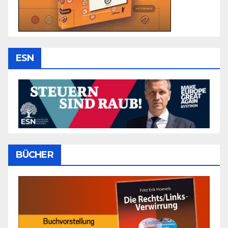
ESN
BÜCHER