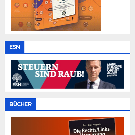
ESN
BÜCHER