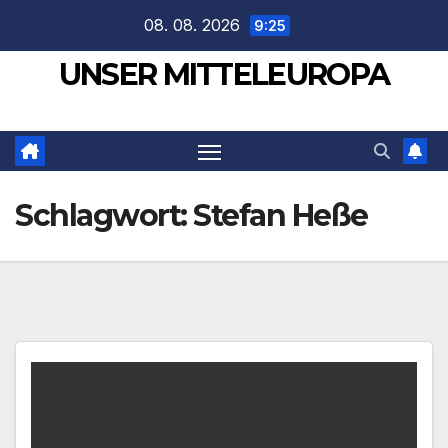
Zum
08. 08. 2026
9:25
Inhalt
UNSER MITTELEUROPA
springen
Schlagwort:
Stefan Heße