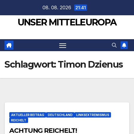
Zum
08. 08. 2026
21:41
Inhalt
UNSER MITTELEUROPA
springen
Schlagwort:
Timon Dzienus
AKTUELLER BEITRAG
DEUTSCHLAND
LINKSEXTREMISMUS
REICHELT
ACHTUNG REICHELT!