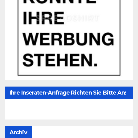
Ihre Inseraten-Anfrage Richten Sie Bitte An:
Office@unser-Mitteleuropa.net
Archiv