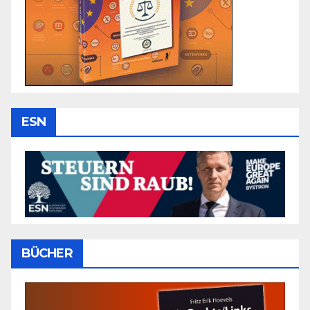
ESN
BÜCHER