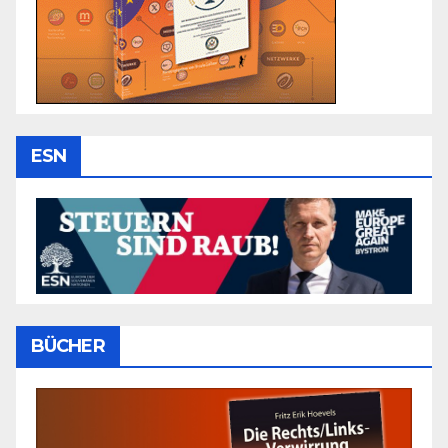
ESN
BÜCHER