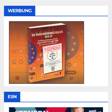
WERBUNG
ESN