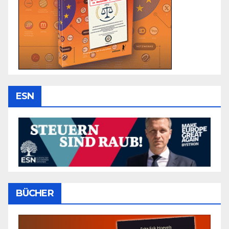
ESN
BÜCHER