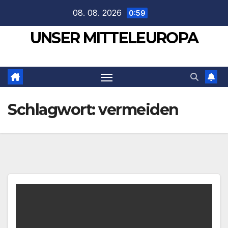
Zum
08. 08. 2026
0:59
Inhalt
UNSER MITTELEUROPA
springen
Schlagwort:
vermeiden