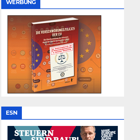
WERBUNG
ESN