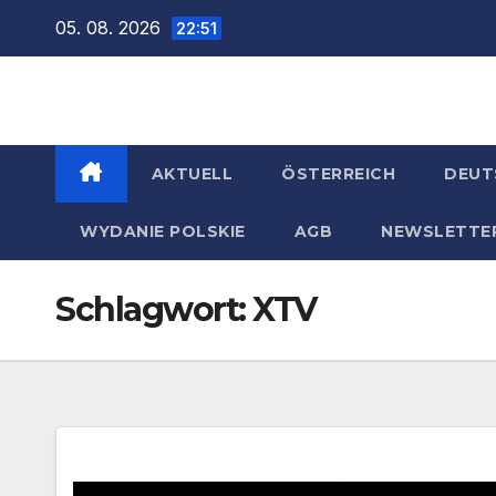
Zum
05. 08. 2026
22:51
Inhalt
springen
AKTUELL
ÖSTERREICH
DEUT
WYDANIE POLSKIE
AGB
NEWSLETTE
Schlagwort:
XTV