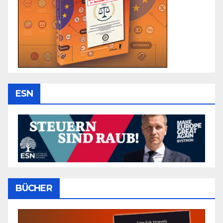
ESN
BÜCHER