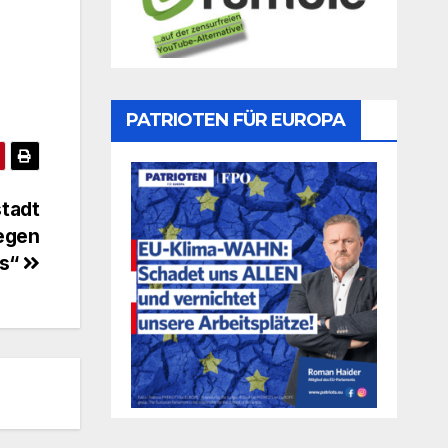
PATRIOTEN FÜR EUROPA
stadt
gegen
s“