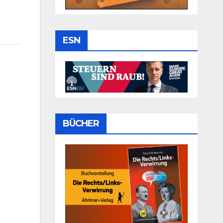
ESN
BÜCHER