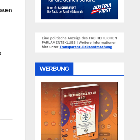
rauen
s
WERBUNG