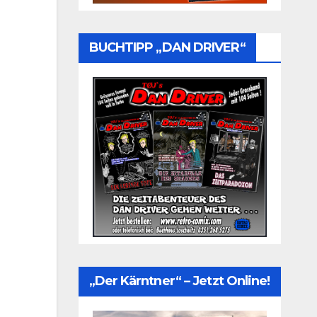
BUCHTIPP „DAN DRIVER“
„Der Kärntner“ – Jetzt Online!