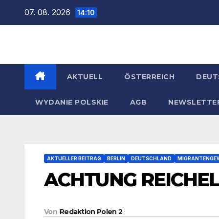
Zum
07. 08. 2026
14:10
Inhalt
springen
AKTUELL
ÖSTERREICH
DEUT
WYDANIE POLSKIE
AGB
NEWSLETTE
AKTUELLER BEITRAG
BERLIN
DEUTSCHLAND
MIGRANTENGE
ACHTUNG REICHEL
Von
Redaktion Polen 2