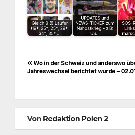
UPDATES und
Gleich 8 (!) Läufer
NEWS-TICKER zum
SOS-R
(19†, 25†, 25†, 28†,
Nahostkrieg - z.B:
Links
34†, 35†,…
US…
marsc
Beitragsnavigation
Wo in der Schweiz und anderswo üb
Jahreswechsel berichtet wurde – 02.0
Von
Redaktion Polen 2