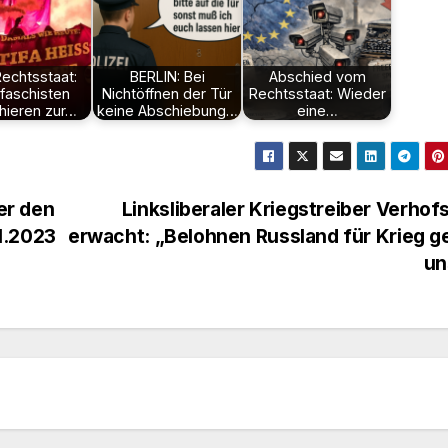
echtsstaat:
BERLIN: Bei
Abschied vom
faschisten
Nichtöffnen der Tür
Rechtsstaat: Wieder
hieren zur…
keine Abschiebung…
eine…
er den
Linksliberaler Kriegstreiber Verhof
1.2023
erwacht: „Belohnen Russland für Krieg 
un