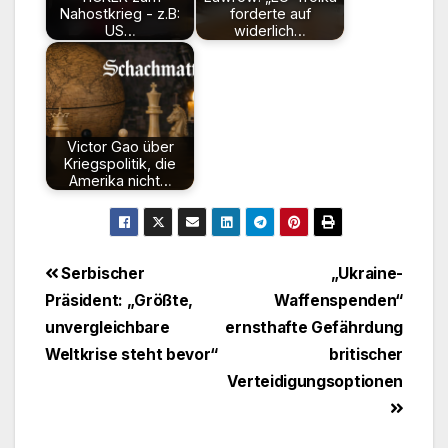
Nahostkrieg - z.B:
forderte auf
US…
widerlich…
Victor Gao über
Kriegspolitik, die
Amerika nicht…
Beitragsnavigation
Serbischer
„Ukraine-
Präsident: „Größte,
Waffenspenden“
unvergleichbare
ernsthafte Gefährdung
Weltkrise steht bevor“
britischer
Verteidigungsoptionen