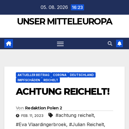
Zum
05. 08. 2026
16:23
Inhalt
UNSER MITTELEUROPA
springen
AKTUELLER BEITRAG
CORONA
DEUTSCHLAND
IMPFSCHÄDEN
REICHELT
ACHTUNG REICHELT!
Von
Redaktion Polen 2
#achtung reichelt
,
FEB. 11, 2023
#Eva Vlaardingerbroek
,
#Julian Reichelt
,