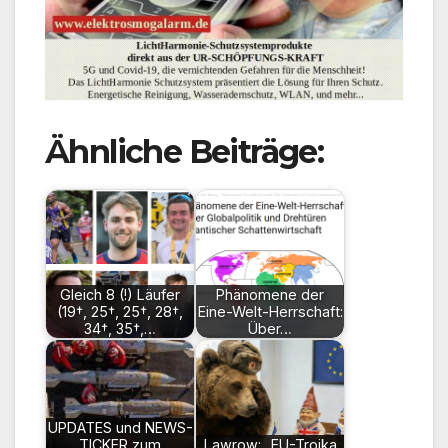
Ähnliche Beiträge:
Gleich 8 (!) Läufer
Phänomene der
(19†, 25†, 25†, 28†,
Eine-Welt-Herrschaft:
34†, 35†,…
Über…
UPDATES und NEWS-
TICKER zum
Lawrow: „EU-Troika